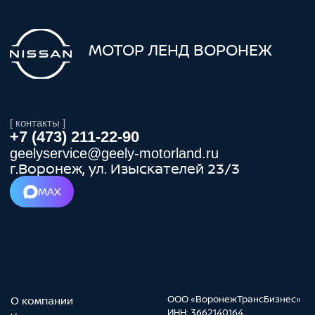
+7 (473) 211-22-90
geelyservice@geely-motorland.ru
г.Воронеж, ул. Изыскателей 23/3
MAX
О компании
ООО «ВоронежТрансБизнес»
ИНН: 3662140164
Услуги
ОГРН: 1183668054282
Спецпредложения
Сотрудники
Записаться на сервис
Контакты
Хотите получить максимум удобства?
Оставьте заявку на запись в пару
кликов!