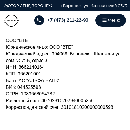
МОТОР ЛЕНД ВОРОНЕЖ
г.Воронеж, ул. Изыскателей 23/3
Меню
+7 (473) 211-22-90
ООО “ВТБ”
Юридическое лицо: ООО “ВТБ”
Юридический адрес: 394068, Воронеж г, Шишкова ул,
дом № 75Б, офис 3
ИНН: 3662140164
КПП: 366201001
Банк: АО “АЛЬФА-БАНК”
БИК: 044525593
ОГРН: 1083668054282
Расчетный счет: 40702810202940005256
МОТОР ЛЕНД ВОРОНЕЖ
Корреспондентский счет: 30101810200000000593
[ контакты ]